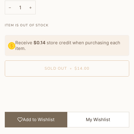
−
+
ITEM IS OUT OF STOCK
Receive
$0.14
store credit when purchasing each
item.
SOLD OUT
•
$14.00
More payment options
Add to Wishlist
My Wishlist