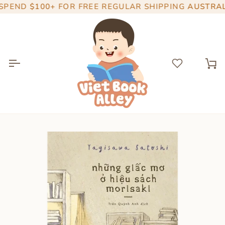
Skip
END
$100+
FOR FREE REGULAR SHIPPING
AUSTRALIA
to
content
Ca