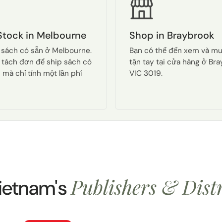
Stock in Melbourne
Shop in Braybrook
 sách có sẵn ở Melbourne.
Bạn có thể đến xem và m
 tách đơn để ship sách có
tận tay tại cửa hàng ở Br
 mà chỉ tính một lần phí
VIC 3019.
Publishers & Dist
ietnam's