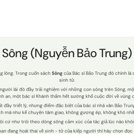
Sông (Nguyễn Bảo Trung)
g lòng. Trong cuốn sách
Sông
của Bác sĩ Bảo Trung đó chính là 
sinh tử.
người lái đò đầy trải nghiệm với những con sóng trên Sông, mộ
h an, một bác sĩ Khánh thấm hết sướng khổ cuộc đời về vùng qu
đầy triết lý, nhưng điểm đặc biệt của bác sĩ nhà văn Bảo Trung l
h mà như kể chuyện tâm giao, không gượng ép, không khó nhằn
ôi cứ như trôi theo dòng sông cảm xúc của tác giả lúc nào khôn
ạn đang hoài thai về sinh - tử của kiếp người thì hãy chọn đọc