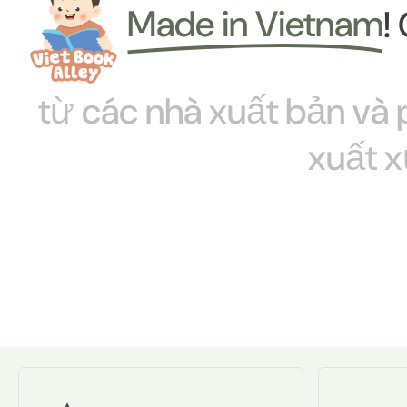
Made in Vietnam
!
từ
các
nhà
xuất
bản
và
xuất
x