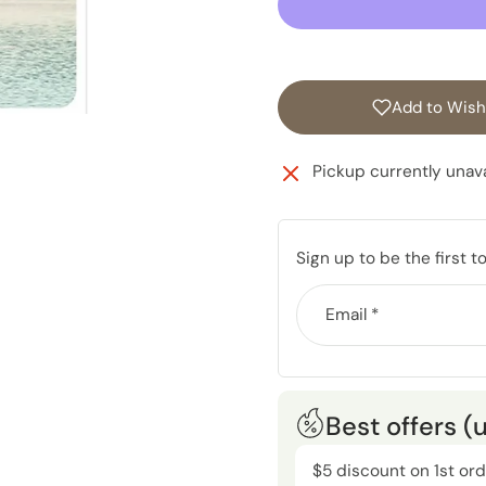
Add to Wishl
Pickup currently unava
Sign up to be the first t
Email
*
Best offers (
$5 discount on 1st or