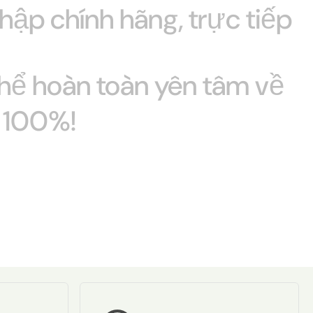
hập
chính
hãng,
trực
tiếp
thể
hoàn
toàn
yên
tâm
về
 100%!