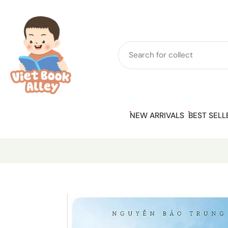
Skip
to
content
NEW ARRIVALS
BEST SELL
Skip
to