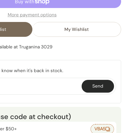
More payment options
ist
My Wishlist
ilable at
Truganina 3029
o know when it's back in stock.
Send
use code at checkout)
der $50+
VBA5