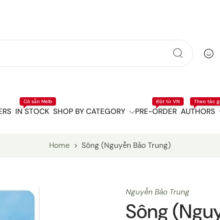
Có sẵn Melb
Đặt từ VN
Theo tác g
ERS
IN STOCK
SHOP BY CATEGORY
PRE-ORDER
AUTHORS
Home
>
Sông (Nguyễn Bảo Trung)
Nguyễn Bảo Trung
Sông (Ngu