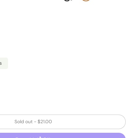
s
Sold out
-
$21.00