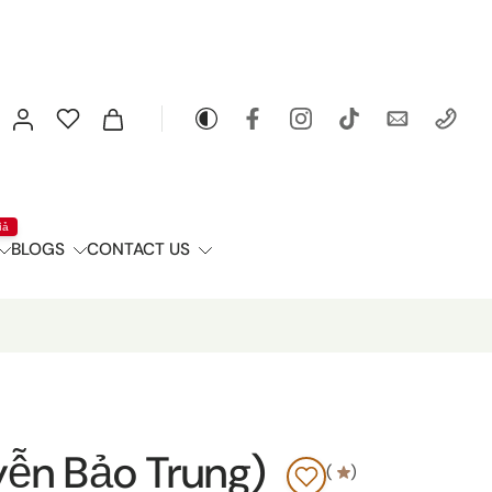
iả
BLOGS
CONTACT US
yễn Bảo Trung)
(
)