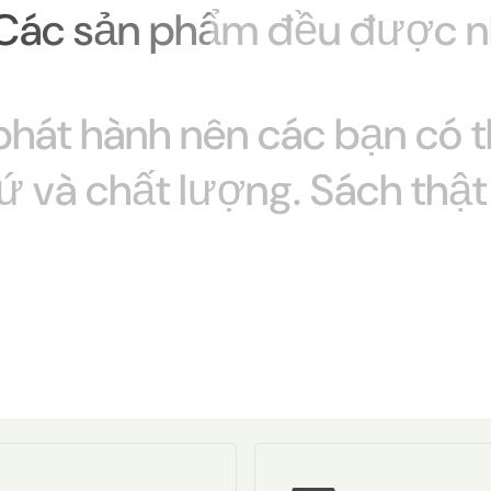
Các
sản
phẩm
đều
được
n
phát
hành
nên
các
bạn
có
ứ
và
chất
lượng.
Sách thật