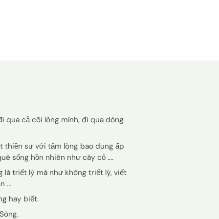
đi qua cả cõi lòng mình, đi qua dòng
t thiền sư với tấm lòng bao dung ấp
ê sống hồn nhiên như cây cỏ ....
à triết lý mà như không triết lý, viết
 ...
g hay biết.
 Sông.