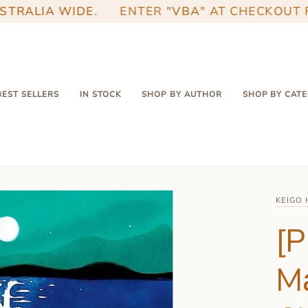
IA WIDE
.
ENTER "
VBA
" AT CHECKOUT FOR
$5
BEST SELLERS
IN STOCK
SHOP BY AUTHOR
SHOP BY CAT
KEIGO
[
M