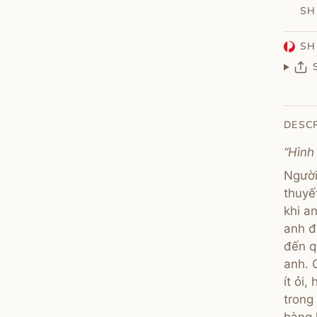
SH
SH
DESC
“Hình
Người 
thuyế
khi a
anh đ
đến q
anh. 
ít ỏi,
trong