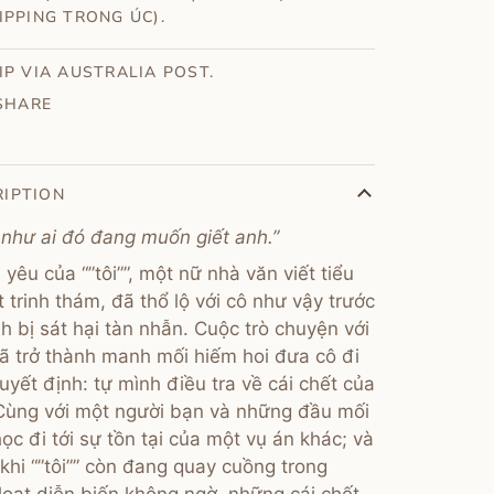
IPPING TRONG ÚC).
IP VIA AUSTRALIA POST.
SHARE
RIPTION
 như ai đó đang muốn giết anh.”
yêu của “”tôi””, một nữ nhà văn viết tiểu
t trinh thám, đã thổ lộ với cô như vậy trước
nh bị sát hại tàn nhẫn. Cuộc trò chuyện với
ã trở thành manh mối hiếm hoi đưa cô đi
uyết định: tự mình điều tra về cái chết của
Cùng với một người bạn và những đầu mối
 học đi tới sự tồn tại của một vụ án khác; và
 khi “”tôi”” còn đang quay cuồng trong