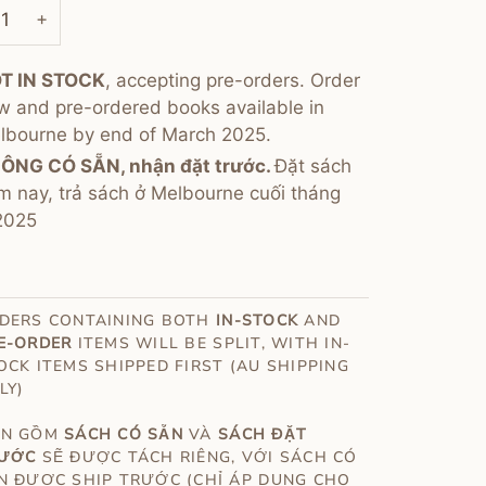
+
T IN STOCK
, accepting pre-orders. Order
w and pre-ordered books available in
lbourne by end of March 2025.
ÔNG CÓ SẴN, nhận đặt trước.
Đặt sách
m nay, trả sách ở Melbourne cuối tháng
2025
DERS CONTAINING BOTH
IN-STOCK
AND
E-ORDER
ITEMS WILL BE SPLIT, WITH IN-
OCK ITEMS SHIPPED FIRST (AU SHIPPING
LY)
N GỒM
SÁCH CÓ SẴN
VÀ
SÁCH ĐẶT
RƯỚC
SẼ ĐƯỢC TÁCH RIÊNG, VỚI SÁCH CÓ
N ĐƯỢC SHIP TRƯỚC (CHỈ ÁP DỤNG CHO