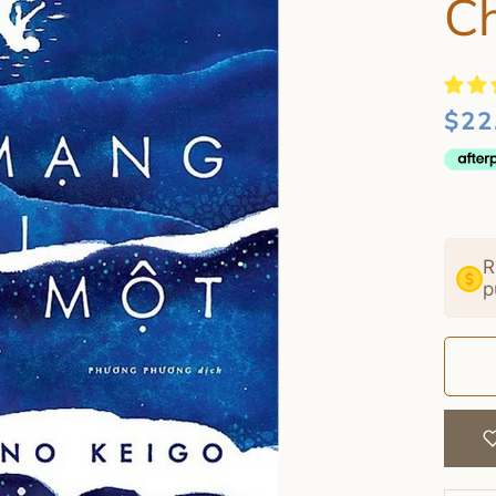
C
$22
R
p