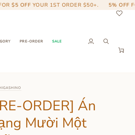
 OFF
YOUR 1ST ORDER $50+.
5% OFF
FOR OR
EGORY
PRE-ORDER
SALE
My
Search
Account
Cart
 HIGASHINO
PRE-ORDER] Án
ạng Mười Một