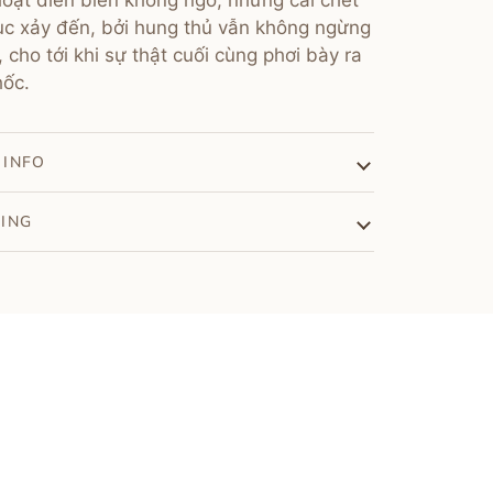
loạt diễn biến không ngờ, những cái chết
tục xảy đến, bởi hung thủ vẫn không ngừng
, cho tới khi sự thật cuối cùng phơi bày ra
hốc.
 INFO
PING