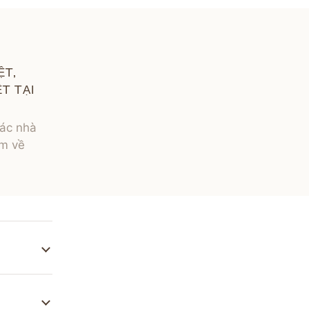
ỆT,
T TẠI
các nhà
âm về