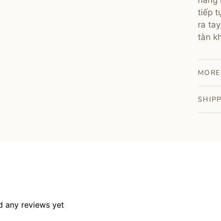
hàng 
tiếp 
ra tay
tàn k
MORE
SHIP
d any reviews yet