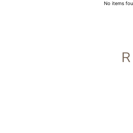
No items fo
R