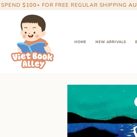
Skip
D
$100+
FOR FREE REGULAR SHIPPING
AUSTRAL
to
content
HOME
NEW ARRIVALS