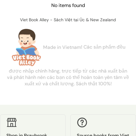
No items found
Viet Book Alley - Sách Việt tại Úc & New Zealand
Made in Vietnam
!
Các
sản
phẩm
đều
được
nhập
chính
hãng,
trực
tiếp
từ
các
nhà
xuất
bản
và
phát
hành
nên
các
bạn
có
thể
hoàn
toàn
yên
tâm
về
xuất
xứ
và
chất
lượng.
Sách thật 100%!
Shop in Braybrook
Source books from Viet