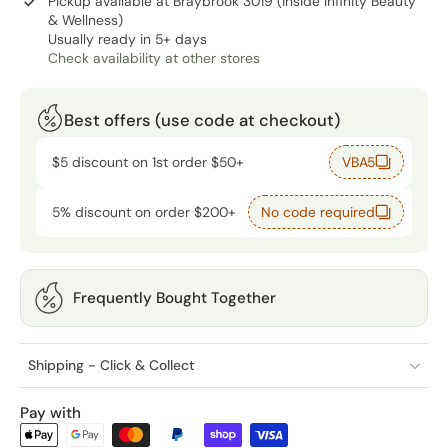
Pickup available at
Braybrook 3019 (inside Infinity Beauty
& Wellness)
Usually ready in 5+ days
Check availability at other stores
Best offers (use code at checkout)
$5 discount on 1st order $50+
VBA5
5% discount on order $200+
No code required
Frequently Bought Together
Shipping - Click & Collect
Pay with