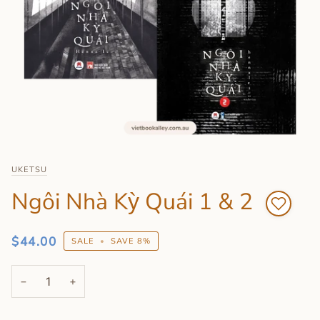
UKETSU
Ngôi Nhà Kỳ Quái 1 & 2
$44.00
SALE
•
SAVE
8%
−
+