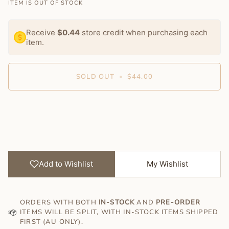
ITEM IS OUT OF STOCK
Receive
$0.44
store credit when purchasing each
item.
SOLD OUT
•
$44.00
More payment options
Add to Wishlist
My Wishlist
ORDERS WITH BOTH
IN-STOCK
AND
PRE-ORDER
ITEMS WILL BE SPLIT, WITH IN-STOCK ITEMS SHIPPED
FIRST (AU ONLY).