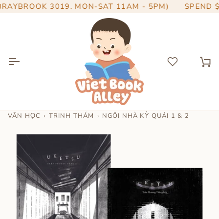
Skip
AYBROOK 3019. MON-SAT 11AM - 5PM)
SPEND
$10
to
content
Ca
VĂN HỌC
›
TRINH THÁM
›
NGÔI NHÀ KỲ QUÁI 1 & 2