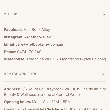
ONLINE
Facebook
:
Viet Book Alley
Instagram:
@vietbookalley
Email:
care@vietbookalley.com.au
Phone:
0474 179 249
Warehouse
: Truganina VIC 3029 (contactless pick up only)
BRAYBROOK SHOP
Address
: 2/6 South Rd, Braybrook VIC 3019 (inside Infinity
Beauty & Wellness, parking at Central West)
Opening hours
: Mon - Sat 11AM – 5PM
Limited stock available!
Click here
for the list of books in