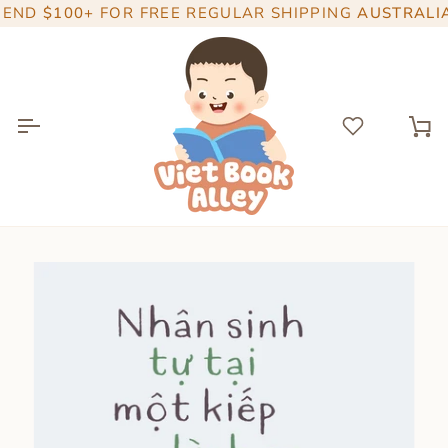
Skip
ND
$100+
FOR FREE REGULAR SHIPPING
AUSTRALIA W
to
content
Ca