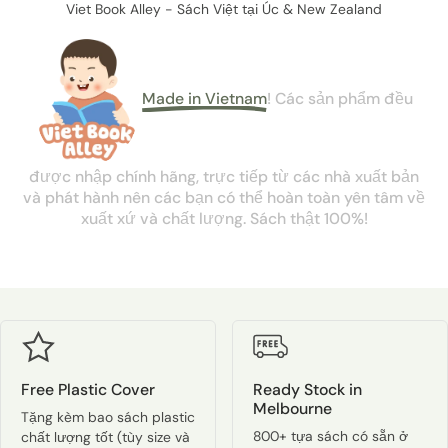
Viet Book Alley - Sách Việt tại Úc & New Zealand
Made in Vietnam
!
Các
sản
phẩm
đều
được
nhập
chính
hãng,
trực
tiếp
từ
các
nhà
xuất
bản
và
phát
hành
nên
các
bạn
có
thể
hoàn
toàn
yên
tâm
về
xuất
xứ
và
chất
lượng.
Sách thật 100%!
Free Plastic Cover
Ready Stock in
Melbourne
Tặng kèm bao sách plastic
800+ tựa sách có sẵn ở
chất lượng tốt (tùy size và