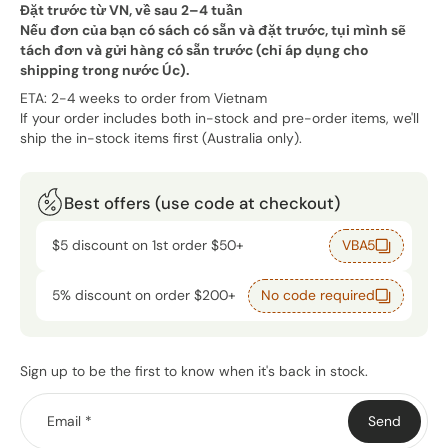
Đặt trước từ VN, về sau 2–4 tuần
Nếu đơn của bạn có sách có sẵn và đặt trước, tụi mình sẽ
tách đơn và gửi hàng có sẵn trước (chỉ áp dụng cho
shipping trong nước Úc).
ETA: 2-4 weeks to order from Vietnam
If your order includes both in-stock and pre-order items, we'll
ship the in-stock items first (Australia only).
Best offers (use code at checkout)
$5 discount on 1st order $50+
VBA5
5% discount on order $200+
No code required
Sign up to be the first to know when it's back in stock.
Email
*
Send