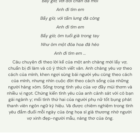
Bấy giờ, với đôi chân đã mỏi
Anh đi tìm em
Bấy giờ, với tấm lưng đã còng
Anh đi tìm em
Bấy giờ, ôm tuổi già trong tay
Như ôm một đóa hoa đã héo
Anh đi tìm em ...
Câu chuyện đi theo lời kể của một anh chàng mới lấy vợ,
chuẩn bị đi làm và có ý thích viết văn. Anh chàng yêu vợ theo
cách của mình, khen ngợi sùng bái người yêu cũng theo cách
của mình, nhưng nhìn cuộc đời theo cách sống của những
người hàng xóm. Sống trong tình yêu của vợ đầy mùi thơm và
nhiều vị ngọt. Chứng kiến tình yêu của anh cảnh sát với cô bạn
gái ngành y; mối tình thứ hai của người phụ nữ tốt bụng phát
thanh viên ngôn ngữ ký hiệu. Và được chiêm nghiệm trong tình
yêu đắm đuối mỗi ngày của ông họa sĩ già thương nhớ người
vợ xinh đẹp-người mẫu, nàng thơ của ông.