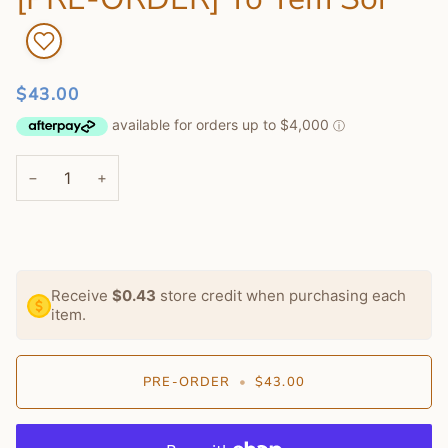
$43.00
−
+
Receive
$0.43
store credit when purchasing each
item.
PRE-ORDER
•
$43.00