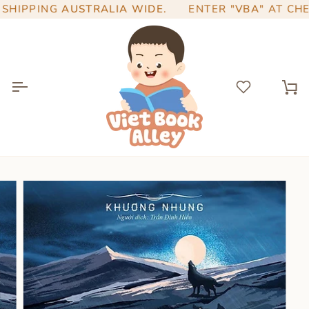
Skip
IPPING
AUSTRALIA WIDE
.
ENTER "
VBA
" AT CHEC
to
content
Ca