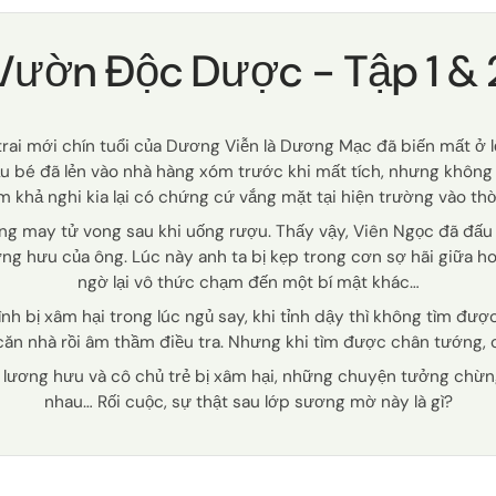
Vườn Độc Dược - Tập 1 & 
rai mới chín tuổi của Dương Viễn là Dương Mạc đã biến mất ở lố
ậu bé đã lẻn vào nhà hàng xóm trước khi mất tích, nhưng không 
m khả nghi kia lại có chứng cứ vắng mặt tại hiện trường vào th
ông may tử vong sau khi uống rượu. Thấy vậy, Viên Ngọc đã đấu t
ơng hưu của ông. Lúc này anh ta bị kẹp trong cơn sợ hãi giữa h
ngờ lại vô thức chạm đến một bí mật khác…
nh bị xâm hại trong lúc ngủ say, khi tỉnh dậy thì không tìm đư
căn nhà rồi âm thầm điều tra. Nhưng khi tìm được chân tướng, cô
nh lương hưu và cô chủ trẻ bị xâm hại, những chuyện tưởng chừn
nhau… Rối cuộc, sự thật sau lớp sương mờ này là gì?