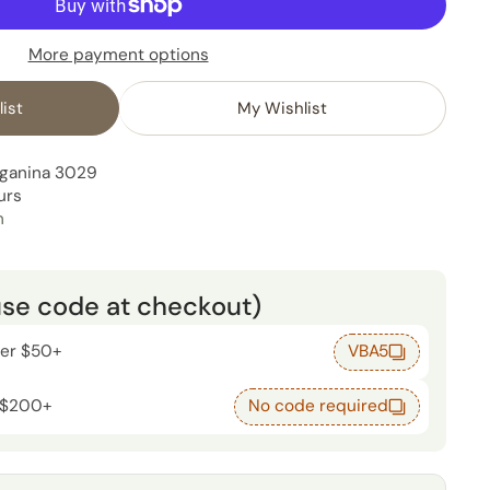
More payment options
ist
My Wishlist
uganina 3029
urs
n
use code at checkout)
der $50+
VBA5
 $200+
No code required