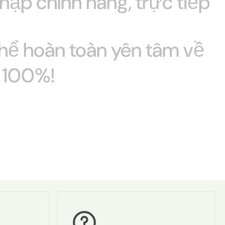
hập
chính
hãng,
trực
tiếp
thể
hoàn
toàn
yên
tâm
về
 100%!