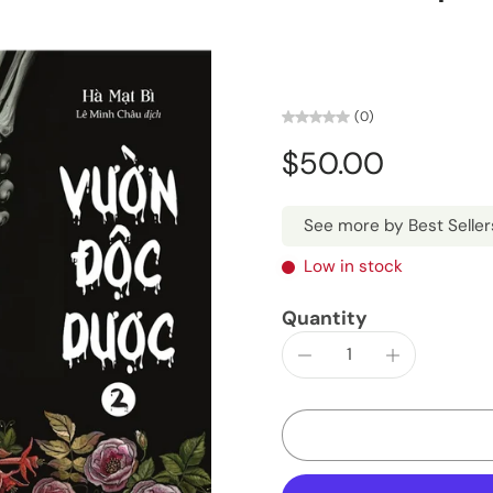
(0)
$50.00
See more by Best Seller
Low in stock
Quantity