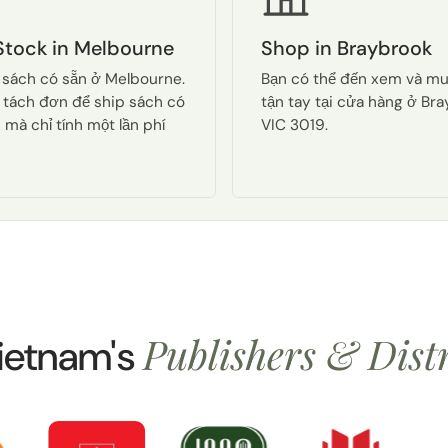
Stock in Melbourne
Shop in Braybrook
 sách có sẵn ở Melbourne.
Bạn có thể đến xem và m
 tách đơn để ship sách có
tận tay tại cửa hàng ở Br
 mà chỉ tính một lần phí
VIC 3019.
Publishers & Dist
ietnam's