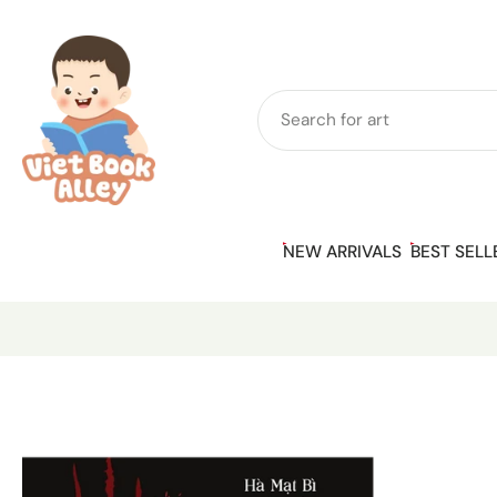
Skip
to
content
NEW ARRIVALS
BEST SELL
Skip
to