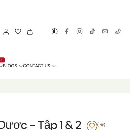
iả
BLOGS
CONTACT US
Dược - Tập 1 & 2
(
)