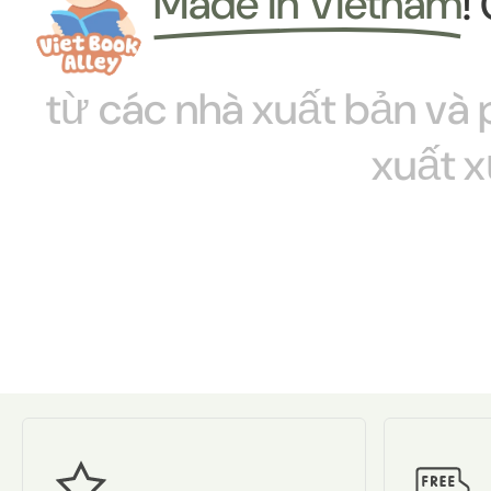
Made in Vietnam
!
từ
các
nhà
xuất
bản
và
xuất
x