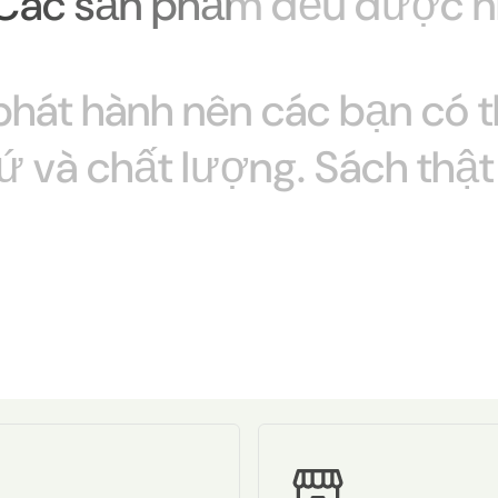
Các
sản
phẩm
đều
được
n
phát
hành
nên
các
bạn
có
ứ
và
chất
lượng.
Sách thật