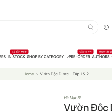
Có sẵn Melb
Đặt từ VN
Theo tác g
ERS
IN STOCK
SHOP BY CATEGORY
PRE-ORDER
AUTHORS
Home
>
Vườn Độc Dược - Tập 1 & 2
Hà Mạt Bì
Vườn Độc 