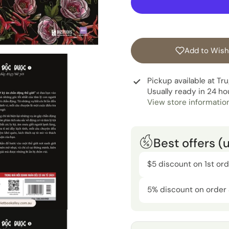
Add to Wishl
Pickup available at
Tr
Usually ready in 24 ho
View store informatio
Best offers (
$5 discount on 1st or
5% discount on order