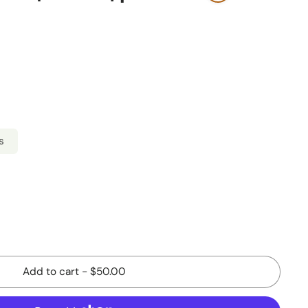
s
Add to cart
-
$50.00