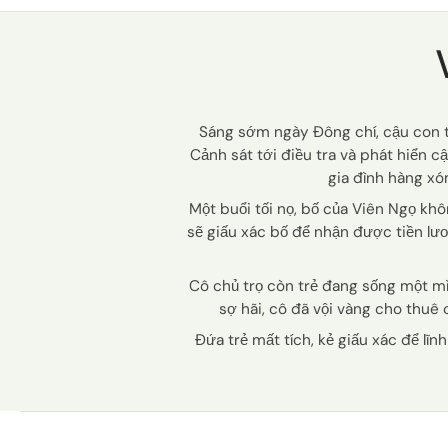
Sáng sớm ngày Đông chí, cậu con t
Cảnh sát tới điều tra và phát hiển c
gia đình hàng xó
Một buổi tối nọ, bố của Viên Ngọ kh
sẽ giấu xác bố để nhận được tiền lư
Cô chủ trọ còn trẻ đang sống một mì
sợ hãi, cô đã vội vàng cho thuê 
Đứa trẻ mất tích, kẻ giấu xác để lĩ